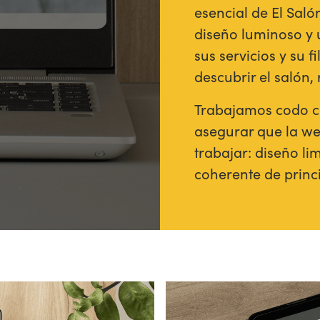
esencial de El Saló
diseño luminoso y u
sus servicios y su f
descubrir el salón,
Trabajamos codo co
asegurar que la we
trabajar: diseño li
coherente de princi