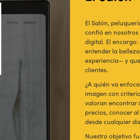
El Salón, peluquerí
confió en nosotros
digital. El encarg
entender la bellez
experiencia— y que 
clientes.
¿A quién va enfoca
imagen con criterio
valoran encontrar 
precios, conocer al
desde cualquier dis
Nuestro objetivo f