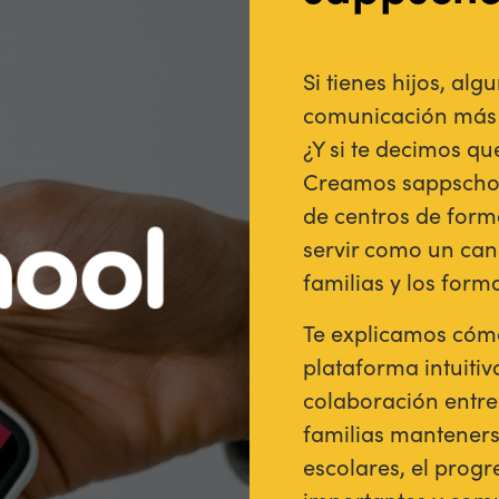
Si tienes hijos, a
comunicación más e
¿Y si te decimos q
Creamos sappschool
de centros de form
servir como un can
familias y los form
Te explicamos cómo
plataforma intuitiva
colaboración entre 
familias manteners
escolares, el prog