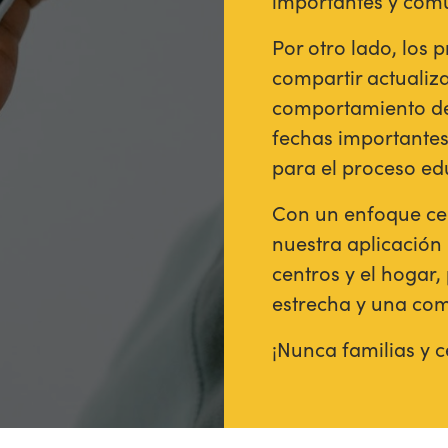
importantes y com
Por otro lado, los 
compartir actualiza
comportamiento de 
fechas importantes
para el proceso ed
Con un enfoque cent
nuestra aplicación 
centros y el hoga
estrecha y una com
¡Nunca familias y c