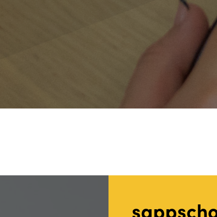
l
sappscho