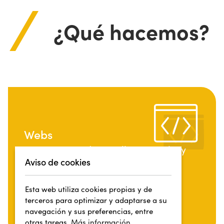
¿Qué hacemos?
Webs
Diseñamos y desarrollamos webs y
Aviso de cookies
tiendas online
Esta web utiliza cookies propias y de
terceros para optimizar y adaptarse a su
navegación y sus preferencias, entre
otras tareas.
Más información